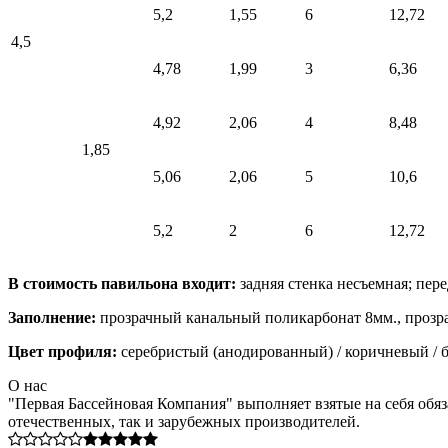
5,2
1,55
6
12,72
4,5
4,78
1,99
3
6,36
4,92
2,06
4
8,48
1,85
5,06
2,06
5
10,6
5,2
2
6
12,72
В стоимость павильона входит:
задняя стенка несъемная; пере
Заполнение:
прозрачный канальный поликарбонат 8мм., прозр
Цвет профиля:
серебристый (анодированный) / коричневый / 
О нас
"Первая Бассейновая Компания" выполняет взятые на себя обяз
отечественных, так и зарубежных производителей.