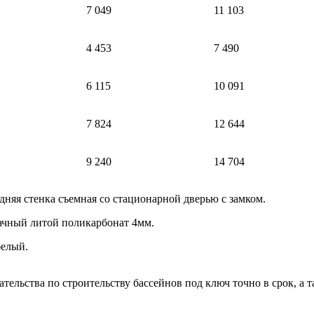
7 049
11 103
4 453
7 490
6 115
10 091
7 824
12 644
9 240
14 704
дняя стенка съемная со стационарной дверью с замком.
ачный литой поликарбонат 4мм.
белый.
ательства по строительству бассейнов под ключ точно в срок, а