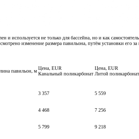
 используется не только для бассейна, но и как самостоятель
смотрено изменение размера павильона, путём установки его за
Цена, EUR
Цена, EUR
лина павильон, м
Канальный поликарбонат
Литой поликарбона
3 357
5 559
4 468
7 256
5 799
9 218