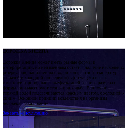
ДОРОЖКА КНЕЙПА
Дорожка Кнейпа может иметь разные формы и
интерпретации, но неизменным остаётся наличие нескольких
резервуаров, наполненных водой контрастной температуры
(горячей и холодной поочередно). Дно чащего всего
имитирует природные рельефы камней разного размера и
формы, они массируют стопы при ходьбе. Ванночки с
горячей водой подсвечиваются красным цветом, с холодной -
синим. Основной принцип воздействия на организм
человека - закаливание.
Заказать консультацию