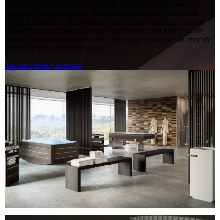
состоянии невесомости в полном отсутствии звуковых и
световых раздражителей. Различают два вида флоатинга:
сухой и влажный. Флоатарий может быть выполнен в виде
помещения с индивидуальным бассейном или капсульной
чаши. Для коммерческого спа - это гарантированный способ
увеличения потока клиентов.
Заказать консультацию