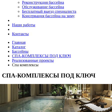
Реконструкция бассейна
Обслуживание бассейна
Бесплатный выезд специалиста
Консервация бассейна на зиму
Наши работы
Контакты
Главная
Каталог
Бассейны
СПА-КОМПЛЕКСЫ ПОД КЛЮЧ
Реализованные проекты
Спа комплексы
СПА-КОМПЛЕКСЫ ПОД КЛЮЧ