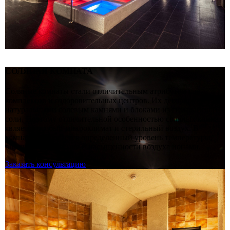
СОЛЯНАЯ КОМНАТА
Соляные комнаты стали отличительным атрибутом спа-
комплексов и оздоровительных центров. Их декорируют
натуральными солевым камнями и блоками из гималайской
соли. Поэтому отличительной особенностью соляных комнат
является особый микроклимат и стерильный воздух. В
комнате соблюдается определенный уровень температуры,
влажности, давления и насыщенности воздуха ионами.
Заказать консультацию