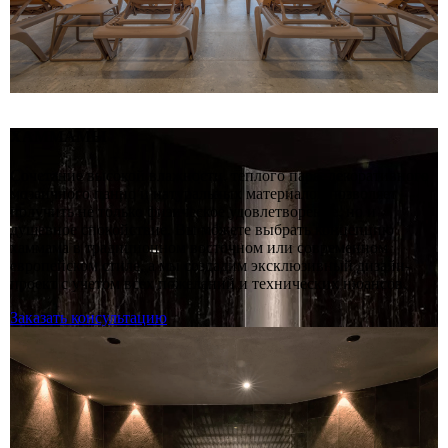
ХАММАМЫ
Сочетание высокой влажности, теплого пара, декоративного
мозаичного панно и натуральных материалов позволяет
получить не только физическое удовлетворение, но и
душевное спокойствие. Вы можете выбрать концепцию
хаммама в традиционном восточном или современном
европейском стиле, а мы создадим эксклюзивный дизайн-
проект с учетом всех пожеланий и технических нюансов.
Заказать консультацию