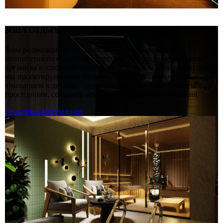
ЗОНА ОТДЫХА
Зона релаксации в спа-салонах предназначена для
полноценного отдыха посетителей после процедур, здесь
организм восполняет свои силы и энергию. Именно поэтому
мы проектируем зоны отдыха с особой тщательностью и
вниманием к деталям - помещение должно быть уютным,
просторным, создавать атмосферу покоя и расслабления.
Заказать консультацию