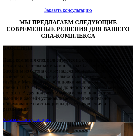
Заказать консультацию
МЫ ПРЕДЛАГАЕМ СЛЕДУЮЩИЕ
СОВРЕМЕННЫЕ РЕШЕНИЯ ДЛЯ ВАШЕГО
СПА-КОМПЛЕКСА
БАССЕЙНЫ
Наша компания специализируется на строительстве
бетонных, панельных и композитных бассейнов с 2001 года.
Бассейны из бетона самые надежные и долговечные,
позволяют воплотить в реальность любую форму, размер и
глубину. Материал для облицовки чаши варьируется от
плёнки ПВХ с 3D эффектом до неповторимых мозаичных
полотен. А для получения максимально положительных
эмоций в бассейн устанавливается дополнительное
оборудование и аттракционы для оздоровления и
развлечения.
Заказать консультацию