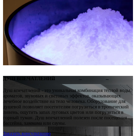
ДУШ ВПЕЧАТЛЕНИЙ
Душ впечатлений - это уникальная комбинация тёплой воды,
ароматов, звуковых и световых эффектов, оказывающих
лечебное воздействие на тело человека. Оборудование для
душевой позволяет посетителям погрузиться в тропический
ливень, ощутить запах луговых цветов или погрузиться в
горный туман. Душ впечатлений полезен после посещения
бассейна, хаммама или сауны.
Заказать консультацию