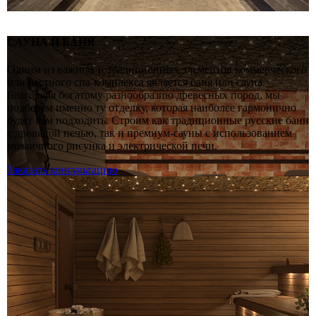
САУНА И БАНЯ
Одним из важных и традиционных элементов коммерческого
или частного спа-комплекса является баня или сауна.
Благодаря богатому разнообразию древесных пород, мы
подберем именно ту отделку, которая наиболее гармонично
будет вам подходить. Строим как традиционные русские бани
с дровяной печью, так и премиум-сауны с использованием
мозаичного рисунка и электрической печи.
Заказать консультацию