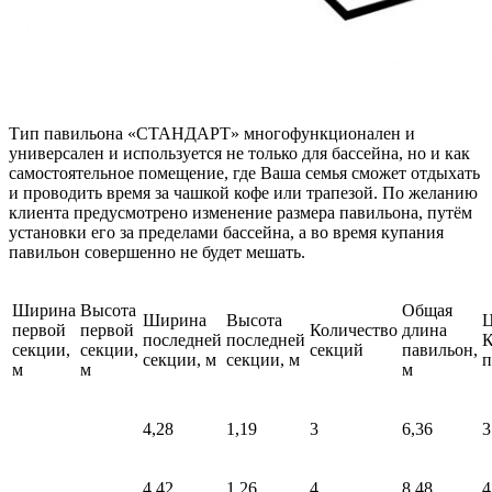
Тип павильона «СТАНДАРТ» многофункционален и
универсален и используется не только для бассейна, но и как
самостоятельное помещение, где Ваша семья сможет отдыхать
и проводить время за чашкой кофе или трапезой. По желанию
клиента предусмотрено изменение размера павильона, путём
установки его за пределами бассейна, а во время купания
павильон совершенно не будет мешать.
Ширина
Высота
Общая
Ширина
Высота
Ц
первой
первой
Количество
длина
последней
последней
К
секции,
секции,
секций
павильон,
секции, м
секции, м
п
м
м
м
4,28
1,19
3
6,36
3
4,42
1,26
4
8,48
4