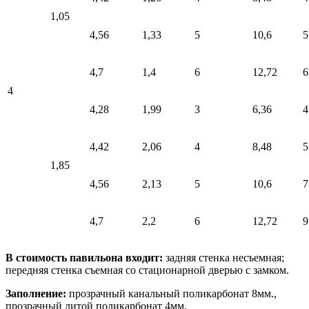
1,05
4,56
1,33
5
10,6
5
4,7
1,4
6
12,72
6
4
4,28
1,99
3
6,36
4
4,42
2,06
4
8,48
5
1,85
4,56
2,13
5
10,6
7
4,7
2,2
6
12,72
9
В стоимость павильона входит:
задняя стенка несъемная;
передняя стенка съемная со стационарной дверью с замком.
Заполнение:
прозрачный канальный поликарбонат 8мм.,
прозрачный литой поликарбонат 4мм.