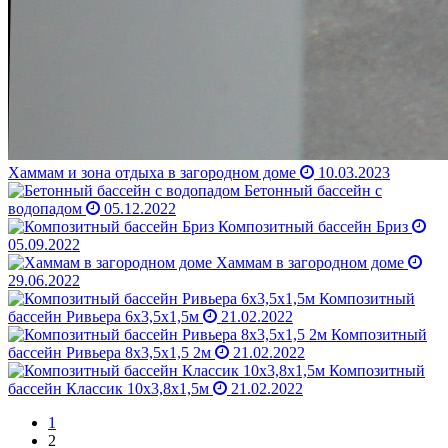
Хаммам и зона отдыха в загородном доме
10.03.2023
Бетонный бассейн с
водопадом
05.12.2022
Композитный бассейн Бриз
05.09.2022
Хаммам в загородном доме
29.06.2022
Композитный
бассейн Ривьера 6х3,5х1,5м
21.02.2022
Композитный
бассейн Ривьера 8х3,5х1,5 2м
21.02.2022
Композитный
бассейн Классик 10х3,8х1,5м
21.02.2022
1
2