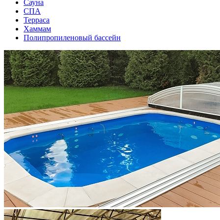
Сауна
СПА
Терраса
Хаммам
Полипропиленовый бассейн