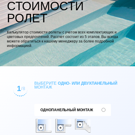
СТОИМОСТИ
РОЛЕТ
Калькулятор стоимости ролеты с учетом всех комплектующих и
цветовых предпочтений. Рассчет состоит из 5 этапов. Вы всегда
можете обратиться к нашему менеджеру за более подробной
информацией.
ВЫБЕРИТЕ
ОДНО- ИЛИ ДВУХПАНЕЛЬНЫЙ
1
МОНТАЖ
/8
ОДНОПАНЕЛЬНЫЙ МОНТАЖ