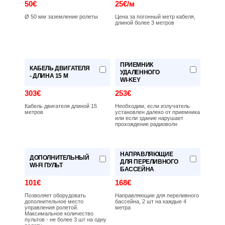
50€
25€/м
Ø 50 мм заземление ролеты
Цена за погонный метр кабеля,
длиной более 3 метров
ПРИЕМНИК
КАБЕЛЬ ДВИГАТЕЛЯ
УДАЛЕННОГО
- ДЛИНА 15 М
WI-KEY
303€
253€
Кабель двигателя длиной 15
Необходим, если излучатель
метров
установлен далеко от приемника
или если здание нарушает
прохождение радиоволн
НАПРАВЛЯЮЩИЕ
ДОПОЛНИТЕЛЬНЫЙ
ДЛЯ ПЕРЕЛИВНОГО
WI-FI ПУЛЬТ
БАССЕЙНА
101€
168€
Позволяет оборудовать
Направляющие для переливного
дополнительное место
бассейна, 2 шт на каждые 4
управления ролетой.
метра
Максимальное количество
пультов - не более 3 шт на одну