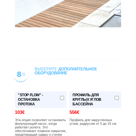
ВЫБЕРИТЕ
ДОПОЛНИТЕЛЬНОЕ
8
ОБОРУДОВАНИЕ
/8
"STOP FLOW" -
ПРОФИЛЬ ДЛЯ
ОСТАНОВКА
КРУГЛЫХ УГЛОВ
ПРОТОКА
БАССЕЙНА
103€
556€
Эта опция позволяет остановить
Профиль для закругленных
фильтрующий насос, когда
углов, радиусом от 5 до 15 см.
работает ролета. Это
обеспечивает плавное накрытие,
предотвращая удары о стенки