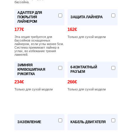
бассейна.
АДАПТЕР ДЛЯ
ПОКРЫТИЯ
ЗАЩИТА ЛАЙНЕРА
ЛАЙНЕРОМ
177€
162€
Эта опция требуется для
Только для сухой модели
бассейнов оснащенных
лайнером, если углы менее 5см.
Система прижимает лайнер в
углах, во избежание трения
ламелей.
ЗИМНЯЯ
6-КОНТАКТНЫЙ
КРИВОШИПНАЯ
РАЗЪЕМ
РУКОЯТКА
234€
266€
Только для сухой модели
Только для сухой модели
ЗАЗЕМЛЕНИЕ
КАБЕЛЬ ДВИГАТЕЛЯ