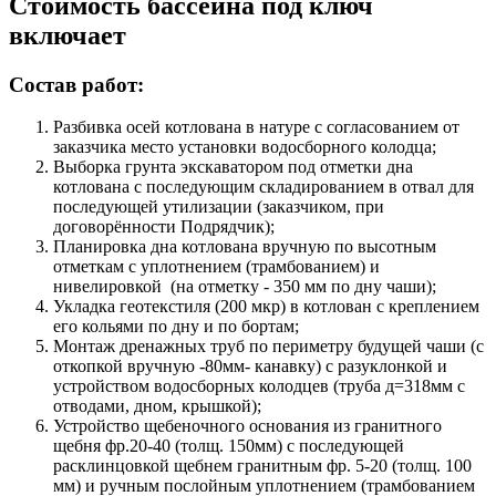
Стоимость бассейна под ключ
включает
Состав работ:
Разбивка осей котлована в натуре с согласованием от
заказчика место установки водосборного колодца;
Выборка грунта экскаватором под отметки дна
котлована с последующим складированием в отвал для
последующей утилизации (заказчиком, при
договорённости Подрядчик);
Планировка дна котлована вручную по высотным
отметкам с уплотнением (трамбованием) и
нивелировкой (на отметку - 350 мм по дну чаши);
Укладка геотекстиля (200 мкр) в котлован с креплением
его кольями по дну и по бортам;
Монтаж дренажных труб по периметру будущей чаши (с
откопкой вручную -80мм- канавку) с разуклонкой и
устройством водосборных колодцев (труба д=318мм с
отводами, дном, крышкой);
Устройство щебеночного основания из гранитного
щебня фр.20-40 (толщ. 150мм) с последующей
расклинцовкой щебнем гранитным фр. 5-20 (толщ. 100
мм) и ручным послойным уплотнением (трамбованием