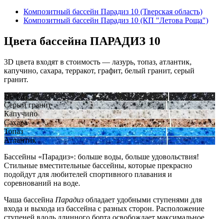
Композитный бассейн Парадиз 10 (Тверская область)
Композитный бассейн Парадиз 10 (КП "Летова Роща")
Цвета бассейна ПАРАДИЗ 10
3D цвета входят в стоимость — лазурь, топаз, атлантик,
капучино, сахара, терракот, графит, белый гранит, серый
гранит.
Графит
Серый гранит
Капучино
Сахара
Топаз
Атлантик
Бассейны «Парадиз»: больше воды, больше удовольствия!
Стильные вместительные бассейны, которые прекрасно
подойдут для любителей спортивного плавания и
соревнований на воде.
Чаша бассейна
Парадиз
обладает удобными ступенями для
входа и выхода из бассейна с разных сторон. Расположение
ступеней вдоль длинного борта освобождает максимальное