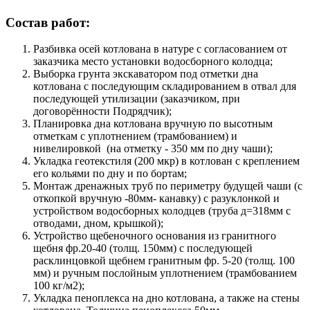
Состав работ:
Разбивка осей котлована в натуре с согласованием от
заказчика место установки водосборного колодца;
Выборка грунта экскаватором под отметки дна
котлована с последующим складированием в отвал для
последующей утилизации (заказчиком, при
договорённости Подрядчик);
Планировка дна котлована вручную по высотным
отметкам с уплотнением (трамбованием) и
нивелировкой (на отметку - 350 мм по дну чаши);
Укладка геотекстиля (200 мкр) в котлован с креплением
его кольями по дну и по бортам;
Монтаж дренажных труб по периметру будущей чаши (с
откопкой вручную -80мм- канавку) с разуклонкой и
устройством водосборных колодцев (труба д=318мм с
отводами, дном, крышкой);
Устройство щебеночного основания из гранитного
щебня фр.20-40 (толщ. 150мм) с последующей
расклинцовкой щебнем гранитным фр. 5-20 (толщ. 100
мм) и ручным послойным уплотнением (трамбованием
100 кг/м2);
Укладка пеноплекса на дно котлована, а также на стены