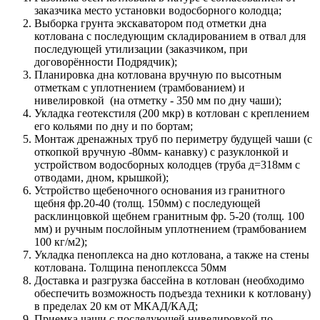
заказчика место установки водосборного колодца;
Выборка грунта экскаватором под отметки дна
котлована с последующим складированием в отвал для
последующей утилизации (заказчиком, при
договорённости Подрядчик);
Планировка дна котлована вручную по высотным
отметкам с уплотнением (трамбованием) и
нивелировкой (на отметку - 350 мм по дну чаши);
Укладка геотекстиля (200 мкр) в котлован с креплением
его кольями по дну и по бортам;
Монтаж дренажных труб по периметру будущей чаши (с
откопкой вручную -80мм- канавку) с разуклонкой и
устройством водосборных колодцев (труба д=318мм с
отводами, дном, крышкой);
Устройство щебеночного основания из гранитного
щебня фр.20-40 (толщ. 150мм) с последующей
расклинцовкой щебнем гранитным фр. 5-20 (толщ. 100
мм) и ручным послойным уплотнением (трамбованием
100 кг/м2);
Укладка пеноплекса на дно котлована, а также на стены
котлована. Толщина пеноплексса 50мм
Доставка и разгрузка бассейна в котлован (необходимо
обеспечить возможность подъезда техники к котловану)
в пределах 20 км от МКАД/КАД;
Приемка чаши с последующей нивелировкой по