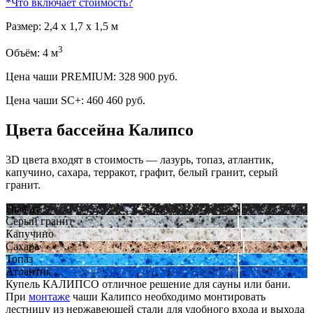
*
Что включает стоимость?
Размер: 2,4 х 1,7 x 1,5 м
3
Объём: 4 м
Цена чаши PREMIUM:
328 900
руб.
Цена чаши SC+:
460 460
руб.
Цвета бассейна Калипсо
3D цвета входят в стоимость — лазурь, топаз, атлантик,
капучино, сахара, терракот, графит, белый гранит, серый
гранит.
Графит
Серый гранит
Капучино
Сахара
Топаз
Атлантик
Купель КАЛИПСО отличное решение для сауны или бани.
При
монтаже
чаши Калипсо необходимо монтировать
лестницу из нержавеющей стали для удобного входа и выхода