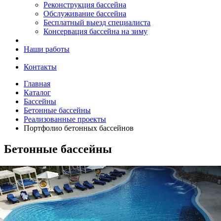
Реконструкция бассейна
Обслуживание бассейна
Бесплатный выезд специалиста
Консервация бассейна на зиму
Наши работы
Контакты
Главная
Каталог
Бассейны
Бетонные бассейны
Реализованные проекты
Портфолио бетонных бассейнов
Бетонные бассейны