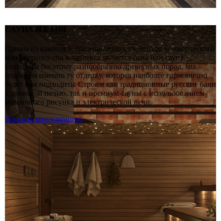
САУНА И БАНЯ
Одним из важных и традиционных элементов коммерческого
или частного спа-комплекса является баня или сауна.
Благодаря богатому разнообразию древесных пород, мы
подберем именно ту отделку, которая наиболее гармонично
будет вам подходить. Строим как традиционные русские бани
с дровяной печью, так и премиум-сауны с использованием
мозаичного рисунка и электрической печи.
Заказать консультацию