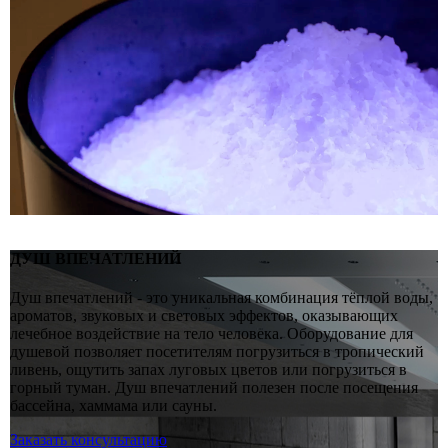
ДУШ ВПЕЧАТЛЕНИЙ
Душ впечатлений - это уникальная комбинация тёплой воды,
ароматов, звуковых и световых эффектов, оказывающих
лечебное воздействие на тело человека. Оборудование для
душевой позволяет посетителям погрузиться в тропический
ливень, ощутить запах луговых цветов или погрузиться в
горный туман. Душ впечатлений полезен после посещения
бассейна, хаммама или сауны.
Заказать консультацию