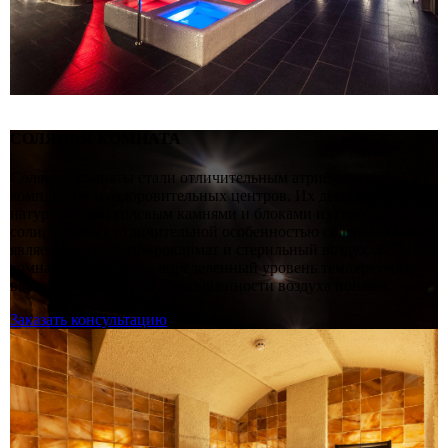
СОЛЯНАЯ КОМНАТА
Соляные комнаты стали отличительным атрибутом спа-
комплексов и оздоровительных центров. Их декорируют
натуральными солевым камнями и блоками из гималайской
соли. Поэтому отличительной особенностью соляных комнат
является особый микроклимат и стерильный воздух. В
комнате соблюдается определенный уровень температуры,
влажности, давления и насыщенности воздуха ионами.
Заказать консультацию