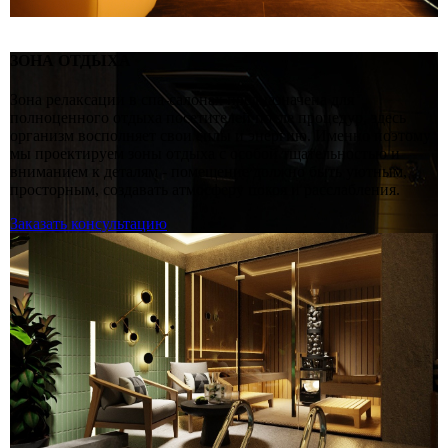
ЗОНА ОТДЫХА
Зона релаксации в спа-салонах предназначена для
полноценного отдыха посетителей после процедур, здесь
организм восполняет свои силы и энергию. Именно поэтому
мы проектируем зоны отдыха с особой тщательностью и
вниманием к деталям - помещение должно быть уютным,
просторным, создавать атмосферу покоя и расслабления.
Заказать консультацию