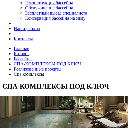
Реконструкция бассейна
Обслуживание бассейна
Бесплатный выезд специалиста
Консервация бассейна на зиму
Наши работы
Контакты
Главная
Каталог
Бассейны
СПА-КОМПЛЕКСЫ ПОД КЛЮЧ
Реализованные проекты
Спа комплексы
СПА-КОМПЛЕКСЫ ПОД КЛЮЧ