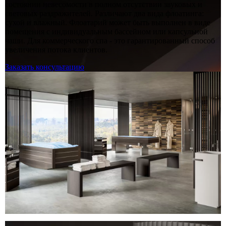
состоянии невесомости в полном отсутствии звуковых и
световых раздражителей. Различают два вида флоатинга:
сухой и влажный. Флоатарий может быть выполнен в виде
помещения с индивидуальным бассейном или капсульной
чаши. Для коммерческого спа - это гарантированный способ
увеличения потока клиентов.
Заказать консультацию