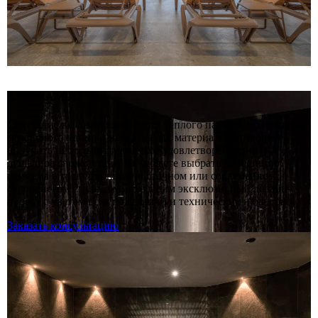
ХАММАМЫ
Сочетание высокой влажности, теплого пара, декоративного
мозаичного панно и натуральных материалов позволяет
получить не только физическое удовлетворение, но и
душевное спокойствие. Вы можете выбрать концепцию
хаммама в традиционном восточном или современном
европейском стиле, а мы создадим эксклюзивный дизайн-
проект с учетом всех пожеланий и технических нюансов.
Заказать консультацию