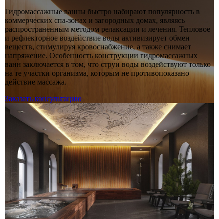
Гидромассажные ванны быстро набирают популярность в
коммерческих спа-зонах и загородных домах, являясь
распространенным методом релаксации и лечения. Тепловое
и рефлекторное воздействие воды активизирует обмен
веществ, стимулируя кровоснабжение, а также снимает
напряжение. Особенность конструкции гидромассажных
ванн заключается в том, что струи воды воздействуют только
на те участки организма, которым не противопоказано
действие массажа.
Заказать консультацию