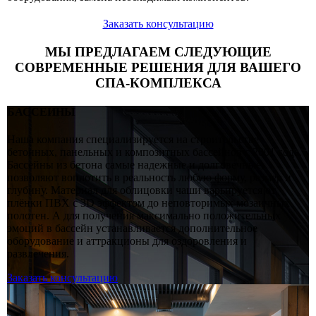
Заказать консультацию
МЫ ПРЕДЛАГАЕМ СЛЕДУЮЩИЕ
СОВРЕМЕННЫЕ РЕШЕНИЯ ДЛЯ ВАШЕГО
СПА-КОМПЛЕКСА
БАССЕЙНЫ
Наша компания специализируется на строительстве
бетонных, панельных и композитных бассейнов с 2001 года.
Бассейны из бетона самые надежные и долговечные,
позволяют воплотить в реальность любую форму, размер и
глубину. Материал для облицовки чаши варьируется от
плёнки ПВХ с 3D эффектом до неповторимых мозаичных
полотен. А для получения максимально положительных
эмоций в бассейн устанавливается дополнительное
оборудование и аттракционы для оздоровления и
развлечения.
Заказать консультацию