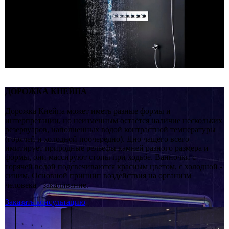
ДОРОЖКА КНЕЙПА
Дорожка Кнейпа может иметь разные формы и
интерпретации, но неизменным остаётся наличие нескольких
резервуаров, наполненных водой контрастной температуры
(горячей и холодной поочередно). Дно чащего всего
имитирует природные рельефы камней разного размера и
формы, они массируют стопы при ходьбе. Ванночки с
горячей водой подсвечиваются красным цветом, с холодной -
синим. Основной принцип воздействия на организм
человека - закаливание.
Заказать консультацию