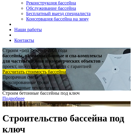
Реконструкция бассейна
Обслуживание бассейна
Бесплатный выезд специалиста
Консервация бассейна на зиму
Наши работы
Контакты
Строим «под ключ» с 2001 года
бассейны, хаммамы, банные и спа-комплексы
для частных домов и коммерческих объектов -
проект, инженерия, реализация с гарантией
Рассчитать стоимость бассейна
Прозрачная смета
Фиксированные сроки
Современные технологии
Строим бетонные бассейны под ключ
Подробнее
Бесплатный выезд инженера на замер!
Строительство бассейна под
ключ