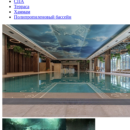
СПА
Терраса
Хаммам
Полипропиленовый бассейн